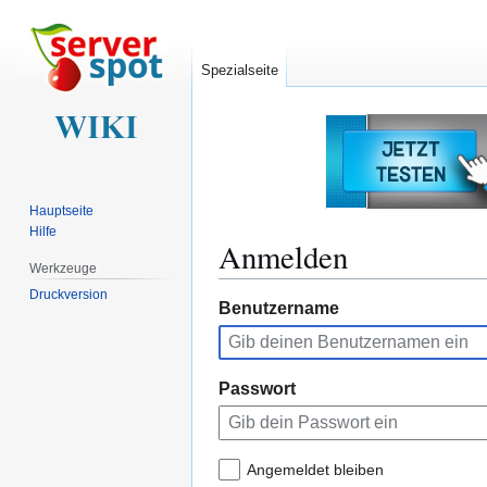
Spezialseite
Hauptseite
Hilfe
Anmelden
Werkzeuge
Druckversion
Zur
Zur
Benutzername
Navigation
Suche
springen
springen
Passwort
Angemeldet bleiben