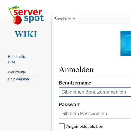
Spezialseite
Hauptseite
Hilfe
Anmelden
Werkzeuge
Druckversion
Zur
Zur
Benutzername
Navigation
Suche
springen
springen
Passwort
Angemeldet bleiben