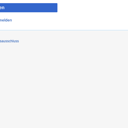
en
nmelden
sausschluss