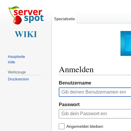
Spezialseite
Hauptseite
Hilfe
Anmelden
Werkzeuge
Druckversion
Zur
Zur
Benutzername
Navigation
Suche
springen
springen
Passwort
Angemeldet bleiben