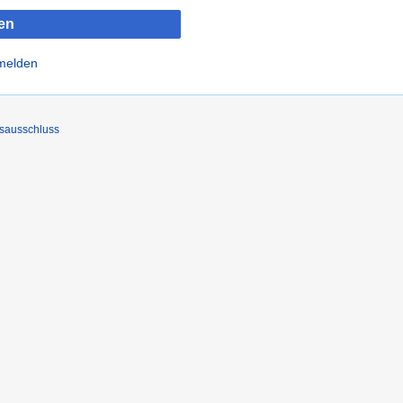
en
nmelden
sausschluss