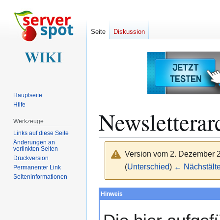
Seite
Diskussion
Hauptseite
Hilfe
Newsletterar
Werkzeuge
Links auf diese Seite
Änderungen an
verlinkten Seiten
Version vom 2. Dezember 
Druckversion
(
Unterschied
)
← Nächstälte
Permanenter Link
Seiten­­informationen
Zur
Zur
Hinweis
Navigation
Suche
springen
springen