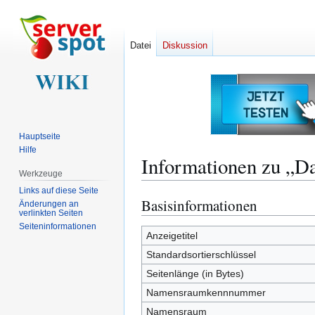
Datei
Diskussion
Hauptseite
Hilfe
Informationen zu „Da
Werkzeuge
Links auf diese Seite
Basisinformationen
Zur
Zur
Änderungen an
verlinkten Seiten
Navigation
Suche
Seiten­­informationen
springen
springen
Anzeigetitel
Standardsortierschlüssel
Seitenlänge (in Bytes)
Namensraumkennnummer
Namensraum