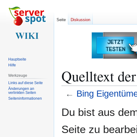
Seite
Diskussion
Hauptseite
Hilfe
Quelltext de
Werkzeuge
Links auf diese Seite
Änderungen an
←
Bing Eigentüme
verlinkten Seiten
Seiten­­informationen
Zur
Zur
Du bist aus dem
Navigation
Suche
springen
springen
Seite zu bearbe