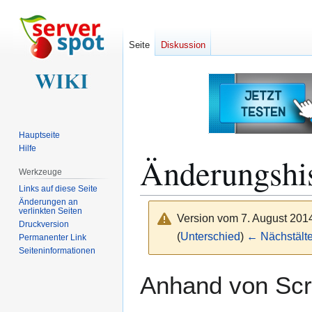
Seite
Diskussion
Hauptseite
Hilfe
Änderungshis
Werkzeuge
Links auf diese Seite
Änderungen an
verlinkten Seiten
Version vom 7. August 201
Druckversion
(
Unterschied
)
← Nächstälte
Permanenter Link
Seiten­­informationen
Zur
Zur
Anhand von Scr
Navigation
Suche
springen
springen